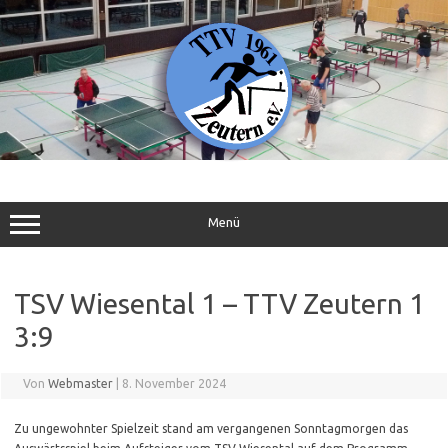
Zum
Inhalt
springen
Menü
TSV Wiesental 1 – TTV Zeutern 1
3:9
Von
Webmaster
|
8. November 2024
Zu ungewohnter Spielzeit stand am vergangenen Sonntagmorgen das