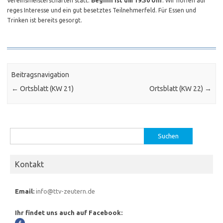
Vereinsmeisterschaften statt.
Beginn ist um 19:30 Uhr
. Wir hoffen auf
reges Interesse und ein gut besetztes Teilnehmerfeld. Für Essen und
Trinken ist bereits gesorgt.
Beitragsnavigation
←
Ortsblatt (KW 21)
Ortsblatt (KW 22)
→
Suchen
nach:
Kontakt
Email:
info@ttv-zeutern.de
Ihr findet uns auch auf Facebook: